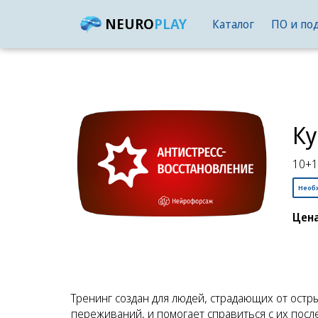
NEURO
PLAY
Каталог
ПО и по
Ку
10+1
Необ
Цена
Тренинг создан для людей, страдающих от остр
переживаний, и помогает справиться с их посл