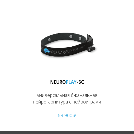
NEURO
PLAY
-6C
универсальная
6-канальная
нейрогарнитура c нейроиграми
69 900
₽