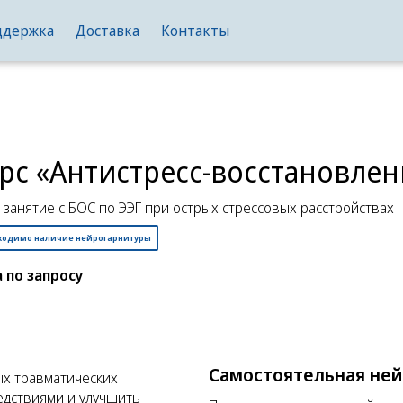
ддержка
Доставка
Контакты
рс «Антистресс-восстановлен
 занятие с БОС по ЭЭГ при острых стрессовых расстройствах
ходимо наличие нейрогарнитуры
 по запросу
Самостоятельная не
ых травматических
едствиями и улучшить