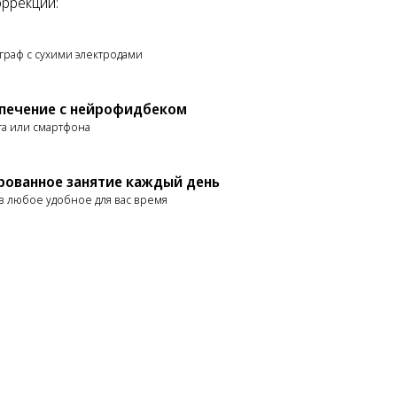
ррекции:
раф с сухими электродами
печение с нейрофидбеком
та или смартфона
рованное занятие каждый день
в любое удобное для вас время