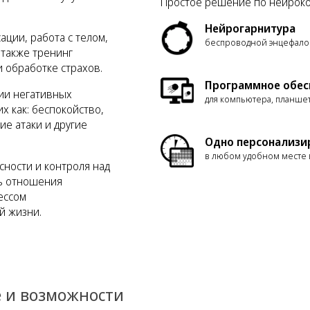
Простое решение по нейроко
Нейрогарнитура
ации, работа с телом,
беспроводной энцефалог
 также тренинг
 обработке страхов.
Программное обес
ии негативных
для компьютера, планше
х как: беспокойство,
ие атаки и другие
Одно персонализи
в любом удобном месте 
сности и контроля над
ть отношения
ессом
й жизни.
 и возможности