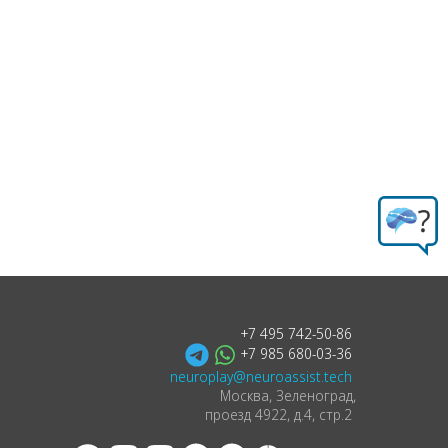
+7 495 742-50-86
+7 985 680-03-36
neuroplay@neuroassist.tech
Москва, Зеленоград,
проезд 4922,
д.4, стр.2