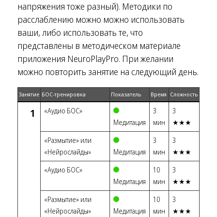
напряжения тоже разный). Методики по
расслаблению можно можно использовать
ваши, либо использовать те, что
представлены в методическом материале
приложения NeuroPlayPro. При желании
можно повторить занятие на следующий день.
Занятие
БОС-тренировка
Показатель
Время
Сложность
1
«Аудио БОС»
3
3
Медитация
мин
★★★
«Размытие» или
3
3
«Нейрослайды»
Медитация
мин
★★★
«Аудио БОС»
10
3
Медитация
мин
★★★
«Размытие» или
10
3
«Нейрослайды»
Медитация
мин
★★★