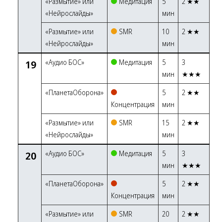
«Размытие» или
Медитация
5
2 ★★
«Нейрослайды»
мин
«Размытие» или
SMR
10
2 ★★
«Нейрослайды»
мин
19
«Аудио БОС»
Медитация
5
3
мин
★★★
«ПланетаОборона»
5
2 ★★
Концентрация
мин
«Размытие» или
SMR
15
2 ★★
«Нейрослайды»
мин
20
«Аудио БОС»
Медитация
5
3
мин
★★★
«ПланетаОборона»
5
2 ★★
Концентрация
мин
«Размытие» или
SMR
20
2 ★★