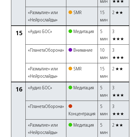
мин
★★★
«Размытие» или
SMR
15
2 ★★
«Нейрослайды»
мин
15
«Аудио БОС»
Медитация
5
3
мин
★★★
«ПланетаОборона»
Внимание
10
3
мин
★★★
«Размытие» или
SMR
15
2 ★★
«Нейрослайды»
мин
16
«Аудио БОС»
Медитация
5
3
мин
★★★
«ПланетаОборона»
5
3
Концентрация
мин
★★★
«Размытие» или
Медитация
5
2 ★★
«Нейрослайды»
мин