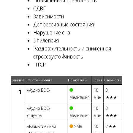
Повышенная тревожность
СДВГ
Зависимости
Депрессивные состояния
Нарушение сна
Эпилепсия
Раздражительность и сниженная
стрессоустойчивость
ПТСР
Занятие
БОС-тренировка
Показатель
Время
Сложность
1
«Аудио БОС»
10
3
Медитация
мин
★★★
«Аудио БОС»
10
3
с шумом
Медитация
мин
★★★
«Размытие» или
SMR
10
2 ★★