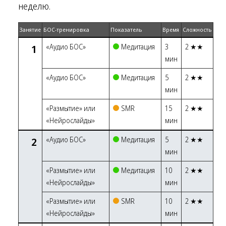
неделю.
Занятие
БОС-тренировка
Показатель
Время
Сложность
1
«Аудио БОС»
Медитация
3
2 ★★
мин
«Аудио БОС»
Медитация
5
2 ★★
мин
«Размытие» или
SMR
15
2 ★★
«Нейрослайды»
мин
2
«Аудио БОС»
Медитация
5
2 ★★
мин
«Размытие» или
Медитация
10
2 ★★
«Нейрослайды»
мин
«Размытие» или
SMR
10
2 ★★
«Нейрослайды»
мин